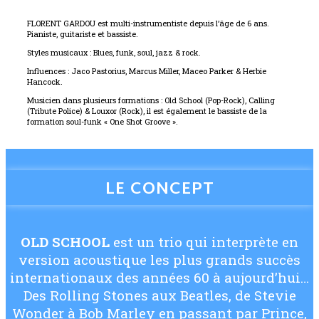
FLORENT GARDOU est multi-instrumentiste depuis l’âge de 6 ans.
Pianiste, guitariste et bassiste.
Styles musicaux : Blues, funk, soul, jazz & rock.
Influences : Jaco Pastorius, Marcus Miller, Maceo Parker & Herbie
Hancock.
Musicien dans plusieurs formations : Old School (Pop-Rock), Calling
(Tribute Police) & Louxor (Rock), il est également le bassiste de la
formation soul-funk « One Shot Groove ».
LE CONCEPT
OLD SCHOOL
est un trio qui interprète en
version acoustique les plus grands succès
internationaux des années 60 à aujourd’hui…
Des Rolling Stones aux Beatles, de Stevie
Wonder à Bob Marley en passant par Prince,