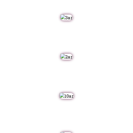
C’est le nombre de musiciens dans
OLD SCHOOL
:
Christie, Yan et Flo.
C’est le nombre d’albums enregistrés par
OLD
SCHOOL
.
C’est le nombre de titres dans le nouvel album de
OLD SCHOOL
.