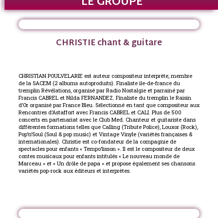
LE GROUPE
CHRISTIE chant & guitare
CHRISTIAN POULVELARIE est auteur compositeur interprète, membre
de la SACEM (2 albums autoproduits). Finaliste ile-de-france du
tremplin Révélations, organisé par Radio Nostalgie et parrainé par
Francis CABREL et Nilda FERNANDEZ. Finaliste du tremplin le Raisin
d’Or organisé par France Bleu. Sélectionné en tant que compositeur aux
Rencontres d’Astaffort avec Francis CABREL et CALI. Plus de 500
concerts en partenariat avec le Club Med. Chanteur et guitariste dans
différentes formations telles que Calling (Tribute Police), Louxor (Rock),
Pop’n’Soul (Soul & pop music) et Vintage Vinyle (variétés françaises &
internationales). Christie est co-fondateur de la compagnie de
spectacles pour enfants « Tempo’lisson ». Il est le compositeur de deux
contes musicaux pour enfants intitulés « Le nouveau monde de
Marceau » et « Un drôle de papa » et propose également ses chansons
variétés pop-rock aux éditeurs et interprètes.