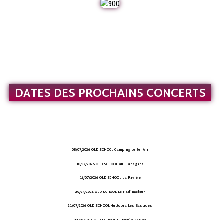
C’est le nombre de concerts donnés par le trio
depuis sa création !
DATES DES PROCHAINS CONCERTS
08/07/2026 OLD SCHOOL Camping Le Bel Air
10/07/2026 OLD SCHOOL au Flanagans
16/07/2026 OLD SCHOOL La Rivière
20/07/2026 OLD SCHOOL Le Padimadour
21/07/2026 OLD SCHOOL Huttopia Les Bastides