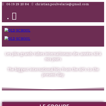
06 19 29 20 84
christian.poulvelarie@gmail.com
Les plus grands tubes internationaux des années 60 à
nos jours
The biggest international hits from the 60's to the
present day