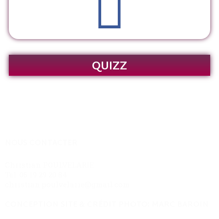
QUIZZ
NOUS CONTACTER
Christian POULVELARIE
Tel. 06 19 29 20 84
christian.poulvelarie@gmail.com
CONCEPTION SITE & CRÉDIT PHOTO: MARC BAROIN