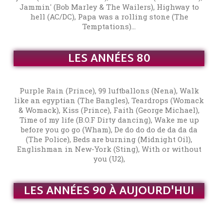
Jammin' (Bob Marley & The Wailers), Highway to
hell (AC/DC), Papa was a rolling stone (The
Temptations)...
LES ANNÉES 80
Purple Rain (Prince), 99 luftballons (Nena), Walk
like an egyptian (The Bangles), Teardrops (Womack
& Womack), Kiss (Prince), Faith (George Michael),
Time of my life (B.O.F Dirty dancing), Wake me up
before you go go (Wham), De do do do de da da da
(The Police), Beds are burning (Midnight Oil),
Englishman in New-York (Sting), With or without
you (U2),
LES ANNÉES 90 À AUJOURD'HUI